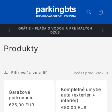
Prejsť
na
obsah
Košík
GRÁTIS - FĽAŠA S VODOU A PRE MALÝCH
VANIA
DŽÚS
K
Produkty
o
l
Filtrovať a zoradiť
Počet produktov: 3
e
k
Kompletné umytie
Garažové
auta (exteriér +
c
parkovanie
interiér)
Normálna
€25,00 EUR
i
Normálna
€50,00 EUR
cena